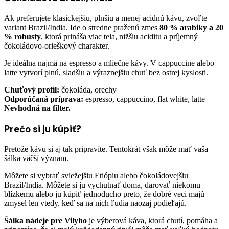
Ak preferujete klasickejšiu, plnšiu a menej acidnú kávu, zvoľte
variant Brazil/India. Ide o stredne praženú zmes
80 % arabiky a 20
% robusty
, ktorá prináša viac tela, nižšiu aciditu a príjemný
čokoládovo-orieškový charakter.
Je ideálna najmä na espresso a mliečne kávy. V cappuccine alebo
latte vytvorí plnú, sladšiu a výraznejšiu chuť bez ostrej kyslosti.
Chuťový profil:
čokoláda, orechy
Odporúčaná príprava:
espresso, cappuccino, flat white, latte
Nevhodná na filter.
Prečo si ju kúpiť?
Pretože kávu si aj tak pripravíte. Tentokrát však môže mať vaša
šálka väčší význam.
Môžete si vybrať sviežejšiu Etiópiu alebo čokoládovejšiu
Brazil/India. Môžete si ju vychutnať doma, darovať niekomu
blízkemu alebo ju kúpiť jednoducho preto, že dobré veci majú
zmysel len vtedy, keď sa na nich ľudia naozaj podieľajú.
Šálka nádeje pre Vilyho
je výberová káva, ktorá chutí, pomáha a