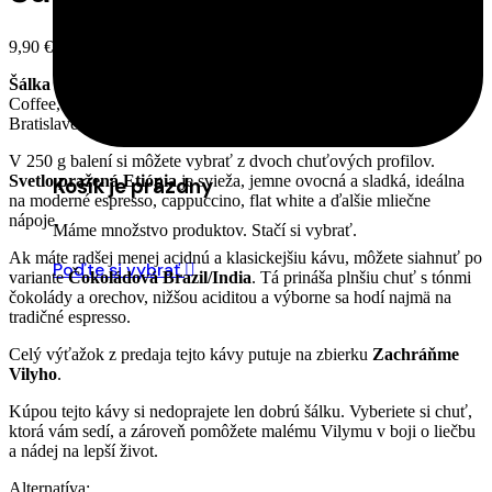
9,90
€
s DPH
Šálka nádeje pre Vilyho
je limitovaná výberová káva zo Simple
Coffee, ktorú sme pripravili v spolupráci s kaviarňou Groslok v
Bratislave.
V 250 g balení si môžete vybrať z dvoch chuťových profilov.
Svetlo pražená Etiópia
je svieža, jemne ovocná a sladká, ideálna
Košík je prázdny
na moderné espresso, cappuccino, flat white a ďalšie mliečne
nápoje.
Máme množstvo produktov. Stačí si vybrať.
Ak máte radšej menej acidnú a klasickejšiu kávu, môžete siahnuť po
Poďte si vybrať
variante
Čokoládová Brazil/India
. Tá prináša plnšiu chuť s tónmi
čokolády a orechov, nižšou aciditou a výborne sa hodí najmä na
tradičné espresso.
Celý výťažok z predaja tejto kávy putuje na zbierku
Zachráňme
Vilyho
.
Kúpou tejto kávy si nedoprajete len dobrú šálku. Vyberiete si chuť,
ktorá vám sedí, a zároveň pomôžete malému Vilymu v boji o liečbu
a nádej na lepší život.
Alternatíva: