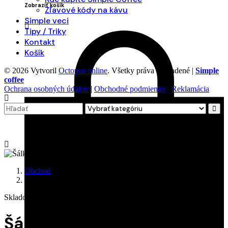
Zobraziť košík
Zľavové kódy na kávu
Simple veci
Tipy / Triky
Kontakt
Košík
© 2026 Vytvoril
Octopus online
. Všetky práva vyhradené |
Simple
coffee
Ochrana osobných údajov
|
Obchodné podmienky
|
Reklamácia
Search
for
Obchod
Šálka nádeje pre Vilyho
Skladom
Šálka nádeje pre Vilyho