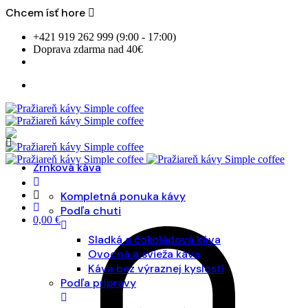
Chcem ísť hore
Skip
+421 919 262 999 (9:00 - 17:00)
to
Doprava zdarma nad 40€
content
Zrnková káva
Kompletná ponuka kávy
Podľa chuti
0,00
€
Sladká a čokoládová káva
Ovocná a svieža káva
Káva bez výraznej kyslosti
Podľa prípravy