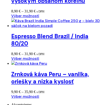
vysokým obsahom kofeínu
Price
8,90
€
–
31,90
€
s DPH
range:
Výber možností
8,90 €
through
31,90 €
Espresso Blend Brazil / India
80/20
Price
8,90
€
–
31,90
€
s DPH
range:
Výber možností
8,90 €
through
31,90 €
Zrnková káva Peru – vanilka,
oriešky a nízka kyslosť
Price
9,90
€
–
35,90
€
s DPH
range:
Výber možností
9,90 €
through
Akceptujeme: