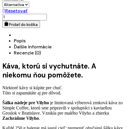
Resetovať
množstvo
Šálka
Pridať do košíka
nádeje
pre
Vilyho
Popis
Ďalšie informácie
Recenzie (0)
Káva, ktorú si vychutnáte. A
niekomu ňou pomôžete.
Niektoré kávy si kúpite pre chuť.
Túto si zapamätáte aj pre dôvod.
Šálka nádeje pre Vilyho
je limitovaná výberová zrnková káva zo
Simple Coffee, ktorú sme pripravili v spolupráci s kaviarňou
Groslok v Bratislave. Vznikla pre malého Vilyho a zbierku
Zachráňme Vilyho
.
Každé 250 g balenie má jasný cieľ: premeniť obyčajnú šálku kávy