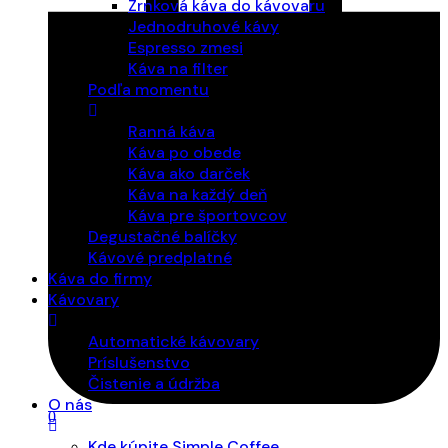
Zrnková káva do kávovaru
Jednodruhové kávy
Espresso zmesi
Káva na filter
Podľa momentu
Ranná káva
Káva po obede
Káva ako darček
Káva na každý deň
Káva pre športovcov
Degustačné balíčky
Kávové predplatné
Káva do firmy
Kávovary
Automatické kávovary
Príslušenstvo
Čistenie a údržba
O nás
0
Kde kúpite Simple Coffee