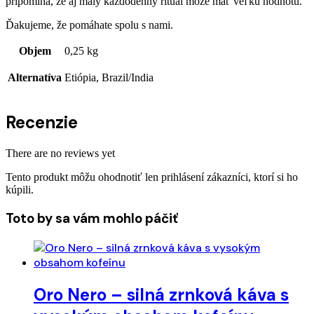
pripomína, že aj malý každodenný rituál môže mať veľkú hodnotu.
Ďakujeme, že pomáhate spolu s nami.
Objem
0,25 kg
Alternatíva
Etiópia, Brazil/India
Recenzie
There are no reviews yet
Tento produkt môžu ohodnotiť len prihlásení zákazníci, ktorí si ho
kúpili.
Toto by sa vám mohlo páčiť
Oro Nero – silná zrnková káva s