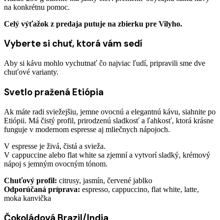
na konkrétnu pomoc.
Celý výťažok z predaja putuje na zbierku pre Vilyho.
Vyberte si chuť, ktorá vám sedí
Aby si kávu mohlo vychutnať čo najviac ľudí, pripravili sme dve
chuťové varianty.
Svetlo pražená Etiópia
Ak máte radi sviežejšiu, jemne ovocnú a elegantnú kávu, siahnite po
Etiópii. Má čistý profil, prirodzenú sladkosť a ľahkosť, ktorá krásne
funguje v modernom espresse aj mliečnych nápojoch.
V espresse je živá, čistá a svieža.
V cappuccine alebo flat white sa zjemní a vytvorí sladký, krémový
nápoj s jemným ovocným tónom.
Chuťový profil:
citrusy, jasmín, červené jablko
Odporúčaná príprava:
espresso, cappuccino, flat white, latte,
moka kanvička
Čokoládová Brazil/India