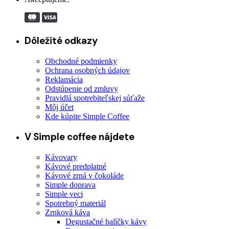
35,90 €
Dôležité odkazy
Obchodné podmienky
Ochrana osobných údajov
Reklamácia
Odstúpenie od zmluvy
Pravidlá spotrebiteľskej súťaže
Môj účet
Kde kúpite Simple Coffee
V Simple coffee nájdete
Kávovary
Kávové predplatné
Kávové zrná v čokoláde
Simple doprava
Simple veci
Spotrebný materiál
Zrnková káva
Degustačné balíčky kávy