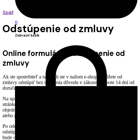
Späť
0
Odstúpenie od zmluvy
Zobraziť košík
Online formulár na odstúpenie od
zmluvy
Ak ste spotrebiteľ a nakúpili ste v našom e-shope, môžete od
zmluvy odstúpiť bez uvedenia dôvodu v zákonnej lehote 14 dní od
doručenia objednávky.
Na uplatnenie odstúpenia od zmluvy použite formulár na tejto
stránke. Pre správne spracovanie budeme potrebovať najmä číslo
objednávky, e-mail použitý pri objednávke a označenie produktu
alebo produktov, ktorých sa odstúpenie týka.
Po odoslaní formulára vám bezodkladne zašleme potvrdenie o prijatí
odstúpenia od zmluvy na e-mail uvedený vo formulári. Potvrdenie
bude obsahovať aj obsah odoslaného odstúpenia, dátum a čas jeho