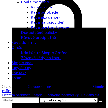
Podľa momentu
Ranná káva
Káva po obede
Káva ako darček
Káva na každý deň
Káva pre športovcov
Degustačné balíčky
Kávové predplatné
Káva do firmy
O nás
Kde kúpite Simple Coffee
Zľavové kódy na kávu
Simple veci
Tipy / Triky
Kontakt
Košík
© 2026 Vytvoril
Octopus online
. Všetky práva vyhradené |
Simple
coffee
Ochrana osobných údajov
|
Obchodné podmienky
|
Reklamácia
Search
for