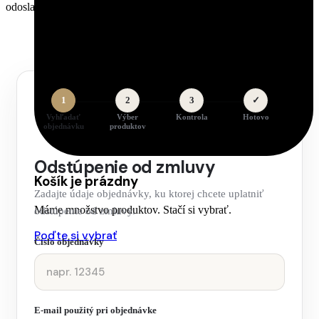
odoslania.
1
2
3
✓
Vyhľadať
Výber
Kontrola
Hotovo
objednávku
produktov
Odstúpenie od zmluvy
Košík je prázdny
Zadajte údaje objednávky, ku ktorej chcete uplatniť
Máme množstvo produktov. Stačí si vybrať.
odstúpenie od zmluvy.
Poďte si vybrať
Číslo objednávky
E-mail použitý pri objednávke