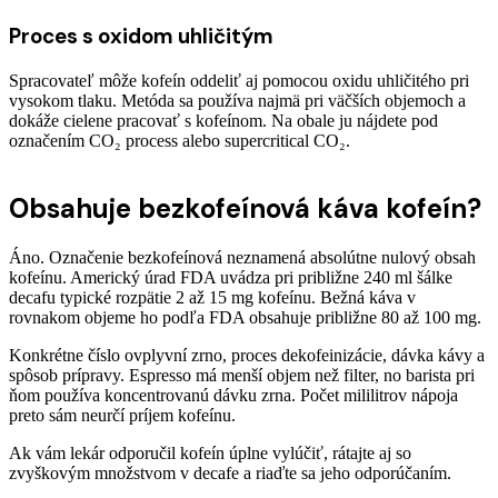
Proces s oxidom uhličitým
Spracovateľ môže kofeín oddeliť aj pomocou oxidu uhličitého pri
vysokom tlaku. Metóda sa používa najmä pri väčších objemoch a
dokáže cielene pracovať s kofeínom. Na obale ju nájdete pod
označením CO₂ process alebo supercritical CO₂.
Obsahuje bezkofeínová káva kofeín?
Áno. Označenie bezkofeínová neznamená absolútne nulový obsah
kofeínu. Americký úrad FDA uvádza pri približne 240 ml šálke
decafu typické rozpätie 2 až 15 mg kofeínu. Bežná káva v
rovnakom objeme ho podľa FDA obsahuje približne 80 až 100 mg.
Konkrétne číslo ovplyvní zrno, proces dekofeinizácie, dávka kávy a
spôsob prípravy. Espresso má menší objem než filter, no barista pri
ňom používa koncentrovanú dávku zrna. Počet mililitrov nápoja
preto sám neurčí príjem kofeínu.
Ak vám lekár odporučil kofeín úplne vylúčiť, rátajte aj so
zvyškovým množstvom v decafe a riaďte sa jeho odporúčaním.