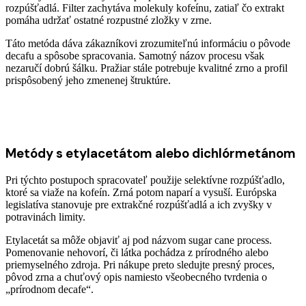
rozpúšťadlá. Filter zachytáva molekuly kofeínu, zatiaľ čo extrakt
pomáha udržať ostatné rozpustné zložky v zrne.
Táto metóda dáva zákazníkovi zrozumiteľnú informáciu o pôvode
decafu a spôsobe spracovania. Samotný názov procesu však
nezaručí dobrú šálku. Pražiar stále potrebuje kvalitné zrno a profil
prispôsobený jeho zmenenej štruktúre.
Metódy s etylacetátom alebo dichlórmetánom
Pri týchto postupoch spracovateľ použije selektívne rozpúšťadlo,
ktoré sa viaže na kofeín. Zrná potom naparí a vysuší. Európska
legislatíva stanovuje pre extrakčné rozpúšťadlá a ich zvyšky v
potravinách limity.
Etylacetát sa môže objaviť aj pod názvom sugar cane process.
Pomenovanie nehovorí, či látka pochádza z prírodného alebo
priemyselného zdroja. Pri nákupe preto sledujte presný proces,
pôvod zrna a chuťový opis namiesto všeobecného tvrdenia o
„prírodnom decafe“.