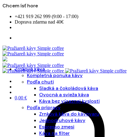
Chcem ísť hore
Skip
+421 919 262 999 (9:00 - 17:00)
to
Doprava zdarma nad 40€
content
Zrnková káva
Kompletná ponuka kávy
Podľa chuti
Sladká a čokoládová káva
Ovocná a svieža káva
0,00
€
Káva bez výraznej kyslosti
Podľa prípravy
Zrnková káva do kávovaru
Jednodruhové kávy
Espresso zmesi
Káva na filter