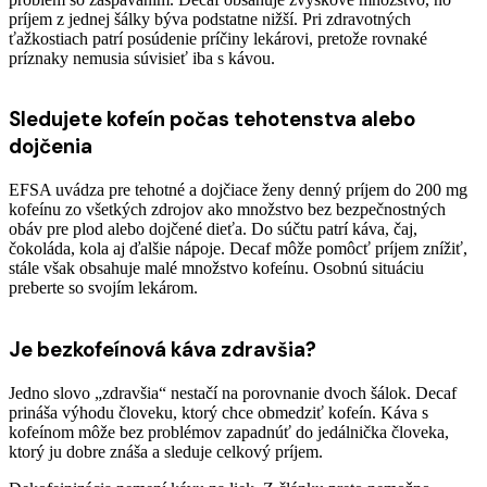
príjem z jednej šálky býva podstatne nižší. Pri zdravotných
ťažkostiach patrí posúdenie príčiny lekárovi, pretože rovnaké
príznaky nemusia súvisieť iba s kávou.
Sledujete kofeín počas tehotenstva alebo
dojčenia
EFSA uvádza pre tehotné a dojčiace ženy denný príjem do 200 mg
kofeínu zo všetkých zdrojov ako množstvo bez bezpečnostných
obáv pre plod alebo dojčené dieťa. Do súčtu patrí káva, čaj,
čokoláda, kola aj ďalšie nápoje. Decaf môže pomôcť príjem znížiť,
stále však obsahuje malé množstvo kofeínu. Osobnú situáciu
preberte so svojím lekárom.
Je bezkofeínová káva zdravšia?
Jedno slovo „zdravšia“ nestačí na porovnanie dvoch šálok. Decaf
prináša výhodu človeku, ktorý chce obmedziť kofeín. Káva s
kofeínom môže bez problémov zapadnúť do jedálnička človeka,
ktorý ju dobre znáša a sleduje celkový príjem.