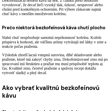
Dekofeinizácia nemení kávu na liek. Z článku preto nemožno
vyvodzovať, že decaf lieči vysoký tlak, úzkosť, nespavosť alebo
chráni pred konkrétnym ochorením. Pri výbere získavate najmä
chuť kávy s menším množstvom kofeínu.
Prečo niektorá bezkofeínová káva chutí plocho
Slabú chuť nespôsobuje samotná neprítomnosť kofeínu. Kofeín
prispieva k horkosti, ale väčšinu arómy vytvárajú iné látky v zrne a
reakcie počas praženia.
Výsledok zhorší lacná vstupná surovina, dlhé skladovanie alebo
praženie, ktoré má zakryť chyby zrna. Dekofeinizované zrno má po
spracovaní inú štruktúru a pražiar mu musí prispôsobiť teplotu aj
čas. Kvalitné zrno, čerstvé praženie a správny recept dokážu
vytvoriť sladký a plný decaf.
Ako vybrať kvalitnú bezkofeínovú
kávu