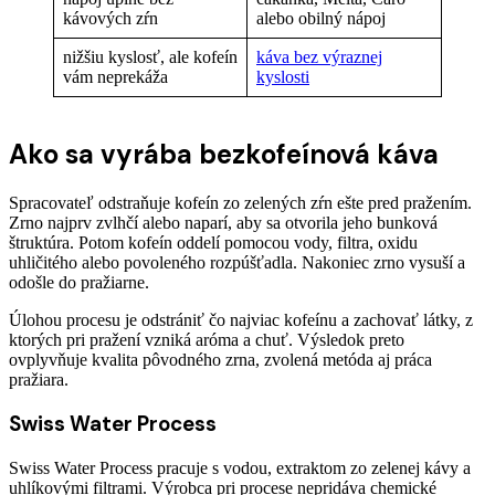
kávových zŕn
alebo obilný nápoj
nižšiu kyslosť, ale kofeín
káva bez výraznej
vám neprekáža
kyslosti
Ako sa vyrába bezkofeínová káva
Spracovateľ odstraňuje kofeín zo zelených zŕn ešte pred pražením.
Zrno najprv zvlhčí alebo naparí, aby sa otvorila jeho bunková
štruktúra. Potom kofeín oddelí pomocou vody, filtra, oxidu
uhličitého alebo povoleného rozpúšťadla. Nakoniec zrno vysuší a
odošle do pražiarne.
Úlohou procesu je odstrániť čo najviac kofeínu a zachovať látky, z
ktorých pri pražení vzniká aróma a chuť. Výsledok preto
ovplyvňuje kvalita pôvodného zrna, zvolená metóda aj práca
pražiara.
Swiss Water Process
Swiss Water Process pracuje s vodou, extraktom zo zelenej kávy a
uhlíkovými filtrami. Výrobca pri procese nepridáva chemické