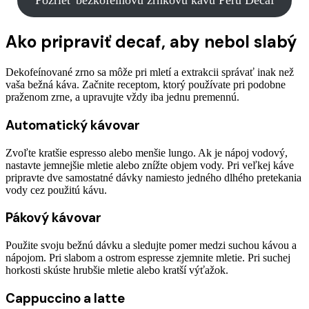
Pozrieť bezkofeínovú zrnkovú kávu Peru Decaf
Ako pripraviť decaf, aby nebol slabý
Dekofeínované zrno sa môže pri mletí a extrakcii správať inak než
vaša bežná káva. Začnite receptom, ktorý používate pri podobne
praženom zrne, a upravujte vždy iba jednu premennú.
Automatický kávovar
Zvoľte kratšie espresso alebo menšie lungo. Ak je nápoj vodový,
nastavte jemnejšie mletie alebo znížte objem vody. Pri veľkej káve
pripravte dve samostatné dávky namiesto jedného dlhého pretekania
vody cez použitú kávu.
Pákový kávovar
Použite svoju bežnú dávku a sledujte pomer medzi suchou kávou a
nápojom. Pri slabom a ostrom espresse zjemnite mletie. Pri suchej
horkosti skúste hrubšie mletie alebo kratší výťažok.
Cappuccino a latte