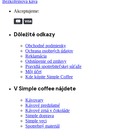
Bezkofeínová káva
Akceptujeme:
Dôležité odkazy
Obchodné podmienky
Ochrana osobných údajov
Reklamácia
Odstúpenie od zmluvy
Pravidlá spotrebiteľskej súťaže
Môj účet
Kde kúpite Simple Coffee
V Simple coffee nájdete
Kávovary
Kávové predplatné
Kávové zrná v čokoláde
Simple doprava
Simple veci
Spotrebný materiál