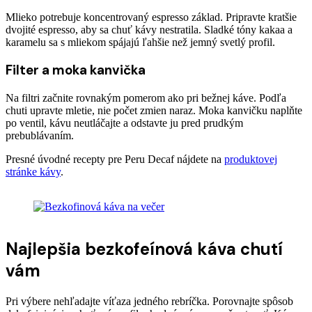
Mlieko potrebuje koncentrovaný espresso základ. Pripravte kratšie
dvojité espresso, aby sa chuť kávy nestratila. Sladké tóny kakaa a
karamelu sa s mliekom spájajú ľahšie než jemný svetlý profil.
Filter a moka kanvička
Na filtri začnite rovnakým pomerom ako pri bežnej káve. Podľa
chuti upravte mletie, nie počet zmien naraz. Moka kanvičku naplňte
po ventil, kávu neutláčajte a odstavte ju pred prudkým
prebublávaním.
Presné úvodné recepty pre Peru Decaf nájdete na
produktovej
stránke kávy
.
Najlepšia bezkofeínová káva chutí
vám
Pri výbere nehľadajte víťaza jedného rebríčka. Porovnajte spôsob