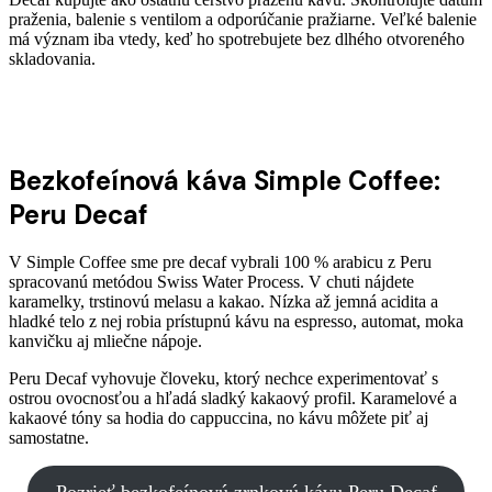
praženia, balenie s ventilom a odporúčanie pražiarne. Veľké balenie
má význam iba vtedy, keď ho spotrebujete bez dlhého otvoreného
skladovania.
Bezkofeínová káva Simple Coffee:
Peru Decaf
V Simple Coffee sme pre decaf vybrali 100 % arabicu z Peru
spracovanú metódou Swiss Water Process. V chuti nájdete
karamelky, trstinovú melasu a kakao. Nízka až jemná acidita a
hladké telo z nej robia prístupnú kávu na espresso, automat, moka
kanvičku aj mliečne nápoje.
Peru Decaf vyhovuje človeku, ktorý nechce experimentovať s
ostrou ovocnosťou a hľadá sladký kakaový profil. Karamelové a
kakaové tóny sa hodia do cappuccina, no kávu môžete piť aj
samostatne.