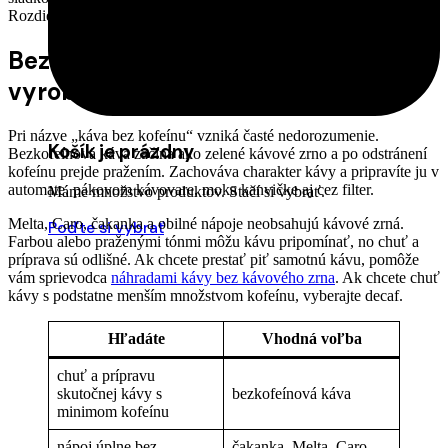
Rozdiel spoznáte skôr v účinku než v tom, či si šálku vychutnáte.
Bezkofeínová káva nie je náhrada
vyrobená z obilnín
Pri názve „káva bez kofeínu“ vzniká časté nedorozumenie.
Košík je prázdny
Bezkofeínová káva začína ako zelené kávové zrno a po odstránení
kofeínu prejde pražením. Zachováva charakter kávy a pripravíte ju v
automate, pákovom kávovare, moka kanvičke aj cez filter.
Máme množstvo produktov. Stačí si vybrať.
Melta, Caro, čakanka a obilné nápoje neobsahujú kávové zrná.
Poďte si vybrať
Farbou alebo praženými tónmi môžu kávu pripomínať, no chuť a
príprava sú odlišné. Ak chcete prestať piť samotnú kávu, pomôže
vám sprievodca
náhradami kávy bez kávového zrna
. Ak chcete chuť
kávy s podstatne menším množstvom kofeínu, vyberajte decaf.
Hľadáte
Vhodná voľba
chuť a prípravu
skutočnej kávy s
bezkofeínová káva
minimom kofeínu
nápoj úplne bez
čakanka, Melta, Caro