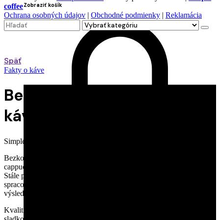
Zobraziť košík
coffee
Ochrana osobných údajov
|
Obchodné podmienky
|
Reklamácia
Search
for
Späť
Fakty o káve
Bezkofeínová káva: chuť
kávy s minimom kofeínu
Simple coffee
9. januára 2025
0 comments
Bezkofeínová káva je určená pre chvíle, keď chcete espresso,
cappuccino alebo filter, no ďalšiu dávku kofeínu už nepotrebujete.
Stále pijete kávu zo skutočných kávových zŕn. Pred pražením z nich
spracovateľ odstráni väčšinu kofeínu a pražiar sa potom postará o
výslednú chuť.
Kvalitný decaf nemusí byť prázdny ani prepražený. Môže mať
sladkosť, telo a konkrétne chuťové tóny rovnako ako bežná káva.