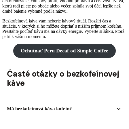
dekofeinizácie, chuťový profil, vhodnú prípravu a čerstvosť. Káva,
ktorú radi pijete po obede alebo večer, splnila svoj účel lepšie než
drahé balenie vybrané podľa názvu.
Bezkofeínová káva vám neberie kávový rituál. Rozšíri čas a
situácie, v ktorých si ho môžete dopriať s nižším príjmom kofeínu.
Prestaňte počítať kávu iba na dávky energie. Vyberte si šálku, ktorá
patrí k vášmu momentu.
Ochutnať Peru Decaf od Simple Coffee
Časté otázky o bezkofeínovej
káve
Má bezkofeínová káva kofeín?