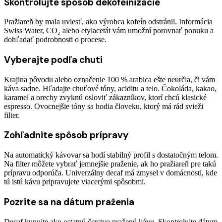
Skontrolujte spôsob dekofeinizácie
Pražiareň by mala uviesť, ako výrobca kofeín odstránil. Informácia
Swiss Water, CO₂ alebo etylacetát vám umožní porovnať ponuku a
dohľadať podrobnosti o procese.
Vyberajte podľa chuti
Krajina pôvodu alebo označenie 100 % arabica ešte neurčia, či vám
káva sadne. Hľadajte chuťové tóny, aciditu a telo. Čokoláda, kakao,
karamel a orechy zvyknú osloviť zákazníkov, ktorí chcú klasické
espresso. Ovocnejšie tóny sa hodia človeku, ktorý má rád svieži
filter.
Zohľadnite spôsob prípravy
Na automatický kávovar sa hodí stabilný profil s dostatočným telom.
Na filter môžete vybrať jemnejšie praženie, ak ho pražiareň pre takú
prípravu odporúča. Univerzálny decaf má zmysel v domácnosti, kde
tú istú kávu pripravujete viacerými spôsobmi.
Pozrite sa na dátum praženia
Decaf kupujte ako ostatnú čerstvo praženú kávu. Skontrolujte dátum