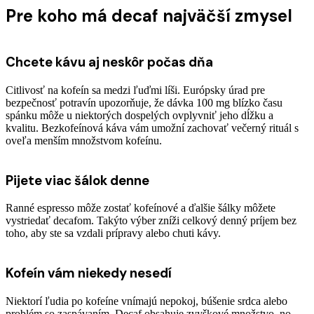
Pre koho má decaf najväčší zmysel
Chcete kávu aj neskôr počas dňa
Citlivosť na kofeín sa medzi ľuďmi líši. Európsky úrad pre
bezpečnosť potravín upozorňuje, že dávka 100 mg blízko času
spánku môže u niektorých dospelých ovplyvniť jeho dĺžku a
kvalitu. Bezkofeínová káva vám umožní zachovať večerný rituál s
oveľa menším množstvom kofeínu.
Pijete viac šálok denne
Ranné espresso môže zostať kofeínové a ďalšie šálky môžete
vystriedať decafom. Takýto výber zníži celkový denný príjem bez
toho, aby ste sa vzdali prípravy alebo chuti kávy.
Kofeín vám niekedy nesedí
Niektorí ľudia po kofeíne vnímajú nepokoj, búšenie srdca alebo
problém so zaspávaním. Decaf obsahuje zvyškové množstvo, no