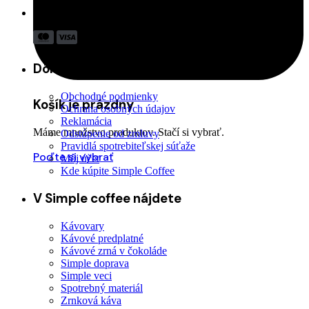
Akceptujeme:
Dôležité odkazy
Obchodné podmienky
Košík je prázdny
Ochrana osobných údajov
Reklamácia
Máme množstvo produktov. Stačí si vybrať.
Odstúpenie od zmluvy
Pravidlá spotrebiteľskej súťaže
Poďte si vybrať
Môj účet
Kde kúpite Simple Coffee
V Simple coffee nájdete
Kávovary
Kávové predplatné
Kávové zrná v čokoláde
Simple doprava
Simple veci
Spotrebný materiál
Zrnková káva