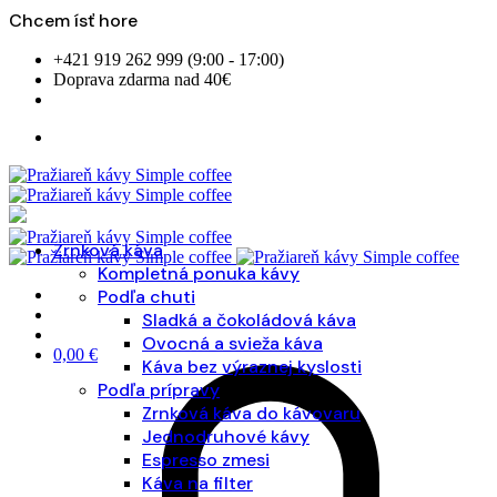
Chcem ísť hore
Skip
+421 919 262 999 (9:00 - 17:00)
to
Doprava zdarma nad 40€
content
Zrnková káva
Kompletná ponuka kávy
Podľa chuti
Sladká a čokoládová káva
Ovocná a svieža káva
0,00
€
Káva bez výraznej kyslosti
Podľa prípravy
Zrnková káva do kávovaru
Jednodruhové kávy
Espresso zmesi
Káva na filter