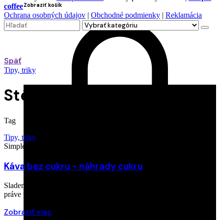
Zobraziť košík
coffee
Ochrana osobných údajov
|
Obchodné podmienky
|
Reklamácia
Search
for
Späť
Tipy, triky
Stévia do kávy
Tag
Tipy, triky
Simple coffee
3. októbra 2024
Káva bez cukru - náhrady cukru
Sladenie kávy, či už cukrom alebo iným sladidlom do kávy, nie je
práve to,…
Zobraziť viac