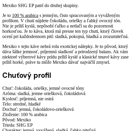
Mexiko SHG EP patrí do druhej skupiny.
Je to
100 % arabica
s jemným, čisto spracovaným a vyváženým
profilom. V chuti nájdete čokoládu, oriešky a ľahký ovocný tón.
Nie je príliš kyslá, nepôsobí ťažko a netlačí sa do pozornosti
horkosťou. Je to káva, ktorá má presne ten typ chuti, ktorý človek
ocení pri každodennom pití: sladká, pokojná, hladká a zrozumiteľná.
Mexiko v tejto káve nehrá rolu exotickej nálepky. Je to pôvod, ktorý
dáva šálke jemnosť, príjemnú sladkosť a prirodzený balans. Ak vám
niektoré výberové kávy prídu príliš kyslé a klasické tmavé kávy zase
príliš horké, práve tu môže Mexiko dávať najväčší zmysel.
Chuťový profil
Chuť: čokoláda, oriešky, jemné ovocné tóny
Aróma: sladká, jemne oriešková, čokoládová
Kyslosť: príjemná, nie ostrá
Telo: stredné, hladké
Dochuť: jemná, čokoládovo-oriešková
Zloženie: 100 % arabica
Pôvod: Mexiko
Trieda: SHG EP
Charakter: jemná, vyvážená, sladká, ľahko piteľná