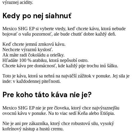
výraznej acidity.
Kedy po nej siahnuť
Mexico SHG EP si vyberte vtedy, keď chcete kávu, ktorá nebude
bojovať o vašu pozornosť, ale bude chutiť dobre každý deň.
Keď chcete jemnú zrnkovú kávu.
Nechcete výraznú kyslosť.
Ak máte radi čokoládu a oriešky.
Hľadáte 100 % arabiku, ktorá nepôsobí ostro.
Chcete kávu pre domácnosť, kde každý pije trochu inú šálku.
Toto je káva, ktorá sa nehrá na najväčší zážitok v ponuke. Jej sila je
inde: v každodennej piteľnosti.
Pre koho táto káva nie je?
Mexico SHG EP nie je pre človeka, ktorý chce najvýraznejšiu
ovocnú kávu v ponuke. Na to viac sedí Keňa alebo Etiópia.
Nie je ani pre zákazníka, ktorý chce robustovú silu, vysoký
kofeínový nástup a hustú cremu.