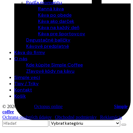
Podľa momentu
Ranná káva
Káva po obede
Káva ako darček
Káva na každý deň
Káva pre športovcov
Degustačné balíčky
Kávové predplatné
Káva do firmy
O nás
Kde kúpite Simple Coffee
Zľavové kódy na kávu
Simple veci
Tipy / Triky
Kontakt
Košík
© 2026 Vytvoril
Octopus online
. Všetky práva vyhradené |
Simple
coffee
Ochrana osobných údajov
|
Obchodné podmienky
|
Reklamácia
Search
0
for