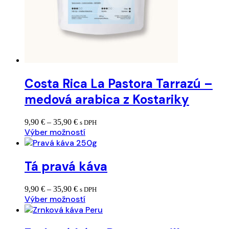
Costa Rica La Pastora Tarrazú –
medová arabica z Kostariky
Price
9,90
€
–
35,90
€
s DPH
range:
Výber možností
9,90 €
through
35,90 €
Tá pravá káva
Price
9,90
€
–
35,90
€
s DPH
range:
Výber možností
9,90 €
through
35,90 €