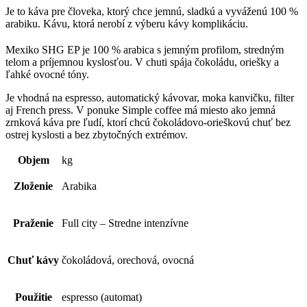
Je to káva pre človeka, ktorý chce jemnú, sladkú a vyváženú 100 %
arabiku. Kávu, ktorá nerobí z výberu kávy komplikáciu.
Mexiko SHG EP je 100 % arabica s jemným profilom, stredným
telom a príjemnou kyslosťou. V chuti spája čokoládu, oriešky a
ľahké ovocné tóny.
Je vhodná na espresso, automatický kávovar, moka kanvičku, filter
aj French press. V ponuke Simple coffee má miesto ako jemná
zrnková káva pre ľudí, ktorí chcú čokoládovo-orieškovú chuť bez
ostrej kyslosti a bez zbytočných extrémov.
Objem
kg
Zloženie
Arabika
Praženie
Full city – Stredne intenzívne
Chuť kávy
čokoládová, orechová, ovocná
Použitie
espresso (automat)