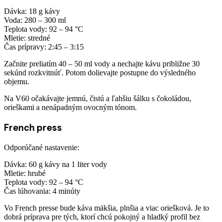
Dávka: 18 g kávy
Voda: 280 – 300 ml
Teplota vody: 92 – 94 °C
Mletie: stredné
Čas prípravy: 2:45 – 3:15
Začnite preliatím 40 – 50 ml vody a nechajte kávu približne 30
sekúnd rozkvitnúť. Potom dolievajte postupne do výsledného
objemu.
Na V60 očakávajte jemnú, čistú a ľahšiu šálku s čokoládou,
orieškami a nenápadným ovocným tónom.
French press
Odporúčané nastavenie:
Dávka: 60 g kávy na 1 liter vody
Mletie: hrubé
Teplota vody: 92 – 94 °C
Čas lúhovania: 4 minúty
Vo French presse bude káva mäkšia, plnšia a viac oriešková. Je to
dobrá príprava pre tých, ktorí chcú pokojný a hladký profil bez