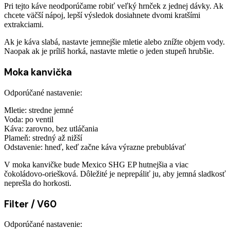
Pri tejto káve neodporúčame robiť veľký hrnček z jednej dávky. Ak
chcete väčší nápoj, lepší výsledok dosiahnete dvomi kratšími
extrakciami.
Ak je káva slabá, nastavte jemnejšie mletie alebo znížte objem vody.
Naopak ak je príliš horká, nastavte mletie o jeden stupeň hrubšie.
Moka kanvička
Odporúčané nastavenie:
Mletie: stredne jemné
Voda: po ventil
Káva: zarovno, bez utláčania
Plameň: stredný až nižší
Odstavenie: hneď, keď začne káva výrazne prebublávať
V moka kanvičke bude Mexico SHG EP hutnejšia a viac
čokoládovo-oriešková. Dôležité je neprepáliť ju, aby jemná sladkosť
neprešla do horkosti.
Filter / V60
Odporúčané nastavenie: