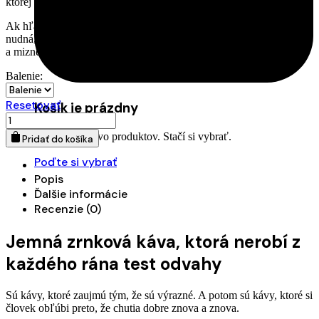
ktorej sa dá vracať každý deň.
Ak hľadáte zrnkovú kávu z Mexika, ktorá nebude ostrá, ťažká ani
nudná, Mexico SHG EP je presne ten typ kávy, ktorý sa pije ľahko
a mizne rýchlo.
Balenie:
Resetovať
Košík je prázdny
množstvo
Zrnková
Máme množstvo produktov. Stačí si vybrať.
Pridať do košíka
káva
Mexiko
Poďte si vybrať
–
Popis
jemná
Ďalšie informácie
s
čokoládou
Recenzie (0)
a
orieškami
Jemná zrnková káva, ktorá nerobí z
každého rána test odvahy
Sú kávy, ktoré zaujmú tým, že sú výrazné. A potom sú kávy, ktoré si
človek obľúbi preto, že chutia dobre znova a znova.