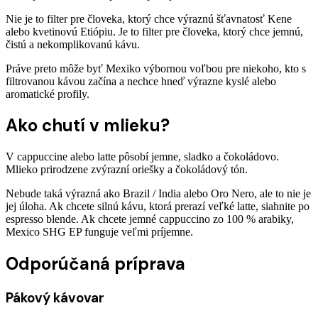
Nie je to filter pre človeka, ktorý chce výraznú šťavnatosť Kene
alebo kvetinovú Etiópiu. Je to filter pre človeka, ktorý chce jemnú,
čistú a nekomplikovanú kávu.
Práve preto môže byť Mexiko výbornou voľbou pre niekoho, kto s
filtrovanou kávou začína a nechce hneď výrazne kyslé alebo
aromatické profily.
Ako chutí v mlieku?
V cappuccine alebo latte pôsobí jemne, sladko a čokoládovo.
Mlieko prirodzene zvýrazní oriešky a čokoládový tón.
Nebude taká výrazná ako Brazil / India alebo Oro Nero, ale to nie je
jej úloha. Ak chcete silnú kávu, ktorá prerazí veľké latte, siahnite po
espresso blende. Ak chcete jemné cappuccino zo 100 % arabiky,
Mexico SHG EP funguje veľmi príjemne.
Odporúčaná príprava
Pákový kávovar