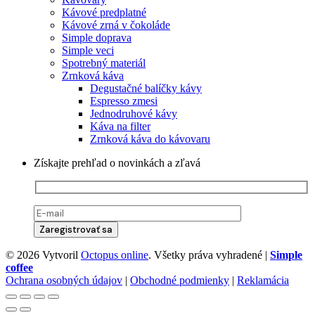
Kávové predplatné
Kávové zrná v čokoláde
Simple doprava
Simple veci
Spotrebný materiál
Zrnková káva
Degustačné balíčky kávy
Espresso zmesi
Jednodruhové kávy
Káva na filter
Zrnková káva do kávovaru
Získajte prehľad o novinkách a zľavá
© 2026 Vytvoril
Octopus online
. Všetky práva vyhradené |
Simple
coffee
Ochrana osobných údajov
|
Obchodné podmienky
|
Reklamácia