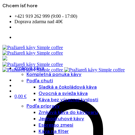
Chcem ísť hore
Skip
+421 919 262 999 (9:00 - 17:00)
to
Doprava zdarma nad 40€
content
Zrnková káva
Kompletná ponuka kávy
Podľa chuti
Sladká a čokoládová káva
Ovocná a svieža káva
0,00
€
Káva bez výraznej kyslosti
Podľa prípravy
Zrnková káva do kávovaru
Jednodruhové kávy
Espresso zmesi
Káva na filter