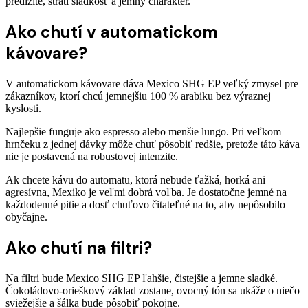
predĺžite, stratí sladkosť a jemný charakter.
Ako chutí v automatickom
kávovare?
V automatickom kávovare dáva Mexico SHG EP veľký zmysel pre
zákazníkov, ktorí chcú jemnejšiu 100 % arabiku bez výraznej
kyslosti.
Najlepšie funguje ako espresso alebo menšie lungo. Pri veľkom
hrnčeku z jednej dávky môže chuť pôsobiť redšie, pretože táto káva
nie je postavená na robustovej intenzite.
Ak chcete kávu do automatu, ktorá nebude ťažká, horká ani
agresívna, Mexiko je veľmi dobrá voľba. Je dostatočne jemné na
každodenné pitie a dosť chuťovo čitateľné na to, aby nepôsobilo
obyčajne.
Ako chutí na filtri?
Na filtri bude Mexico SHG EP ľahšie, čistejšie a jemne sladké.
Čokoládovo-orieškový základ zostane, ovocný tón sa ukáže o niečo
sviežejšie a šálka bude pôsobiť pokojne.