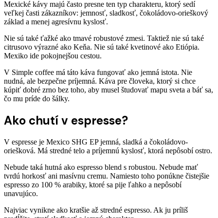
Mexické kávy majú často presne ten typ charakteru, ktorý sedí
veľkej časti zákazníkov: jemnosť, sladkosť, čokoládovo-orieškový
základ a menej agresívnu kyslosť.
Nie sú také ťažké ako tmavé robustové zmesi. Taktiež nie sú také
citrusovo výrazné ako Keňa. Nie sú také kvetinové ako Etiópia.
Mexiko ide pokojnejšou cestou.
V Simple coffee má táto káva fungovať ako jemná istota. Nie
nudná, ale bezpečne príjemná. Káva pre človeka, ktorý si chce
kúpiť dobré zrno bez toho, aby musel študovať mapu sveta a báť sa,
čo mu príde do šálky.
Ako chutí v espresse?
V espresse je Mexico SHG EP jemná, sladká a čokoládovo-
oriešková. Má stredné telo a príjemnú kyslosť, ktorá nepôsobí ostro.
Nebude taká hutná ako espresso blend s robustou. Nebude mať
tvrdú horkosť ani masívnu cremu. Namiesto toho ponúkne čistejšie
espresso zo 100 % arabiky, ktoré sa pije ľahko a nepôsobí
unavujúco.
Najviac vynikne ako kratšie až stredné espresso. Ak ju príliš