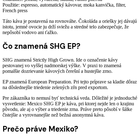
Použitie: espresso, automatický kávovar, moka kanvička, filter,
French press
Táto káva je postavená na rovnováhe. Čokoláda a oriešky jej dávajú
istotu, jemné ovocie ju drží sviežu a stredné telo zabezpečuje, že
nepôsobí vodovo ani ťažko.
Čo znamená SHG EP?
SHG znamená Strictly High Grown. Ide o označenie kávy
pestovanej vo vyššej nadmorskej výške. V praxi to znamená
pomalšie dozrievanie kávových čerešní a hustejšie zrno.
EP znamená European Preparation. Pri tejto príprave sa kladie dôraz
na dôslednejšie triedenie zelených zŕn pred exportom.
Pre zákazníka to nemusí byť technická veda. Dôležité je jednoduché
vysvetlenie: Mexico SHG EP je káva, pri ktorej nejde len o krajinu
pôvodu, ale aj o výber a triedenie zrna. Práve preto pôsobí v šálke
čistejšie a vyrovnanejšie než bežná anonymná káva.
Prečo práve Mexiko?