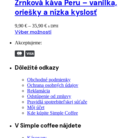
Zrnková káva Peru – vanilka,
oriešky a nízka kyslosť
Price
9,90
€
–
35,90
€
s DPH
range:
Výber možností
9,90 €
through
Akceptujeme:
35,90 €
Dôležité odkazy
Obchodné podmienky
Ochrana osobných údajov
Reklamácia
Odstúpenie od zmluvy
Pravidlá spotrebiteľskej súťaže
Môj účet
Kde kúpite Simple Coffee
V Simple coffee nájdete
Kávovary