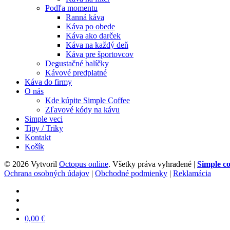
Podľa momentu
Ranná káva
Káva po obede
Káva ako darček
Káva na každý deň
Káva pre športovcov
Degustačné balíčky
Kávové predplatné
Káva do firmy
O nás
Kde kúpite Simple Coffee
Zľavové kódy na kávu
Simple veci
Tipy / Triky
Kontakt
Košík
© 2026 Vytvoril
Octopus online
. Všetky práva vyhradené |
Simple co
Ochrana osobných údajov
|
Obchodné podmienky
|
Reklamácia
0,00
€