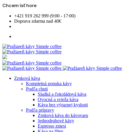
Chcem ísť hore
Skip
+421 919 262 999 (9:00 - 17:00)
to
Doprava zdarma nad 40€
content
Zrnková káva
Kompletná ponuka kávy
Podľa chuti
Sladká a čokoládová káva
Ovocná a svieža káva
Káva bez výraznej kyslosti
Podľa prípravy
Zrnková káva do kávovaru
Jednodruhové kávy
Espresso zmesi
Káva na filter