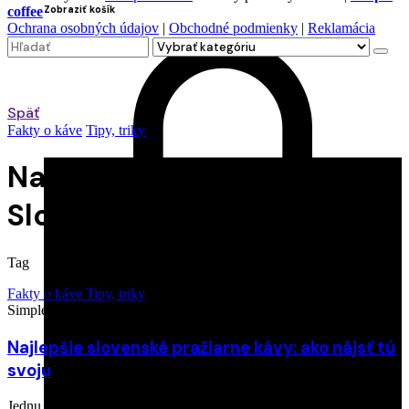
Zobraziť košík
coffee
Ochrana osobných údajov
|
Obchodné podmienky
|
Reklamácia
Search
for
Späť
Fakty o káve
Tipy, triky
Najlepšia káva na
Slovensku
Tag
Fakty o káve
Tipy, triky
Simple coffee
24. apríla 2025
Najlepšie slovenské pražiarne kávy: ako nájsť tú
svoju
Jednu najlepšiu slovenskú pražiareň kávy nemožno vybrať za