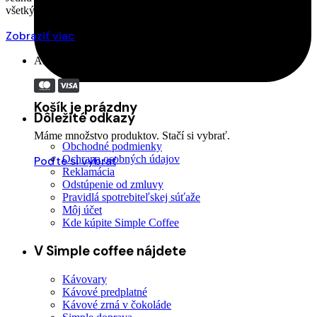
všetkých. Pražiari pracujú s rozdielnymi zrnami,…
Zobraziť viac
Akceptujeme:
Košík je prázdny
Dôležité odkazy
Máme množstvo produktov. Stačí si vybrať.
Obchodné podmienky
Ochrana osobných údajov
Poďte si vybrať
Reklamácia
Odstúpenie od zmluvy
Pravidlá spotrebiteľskej súťaže
Môj účet
Kde kúpite Simple Coffee
V Simple coffee nájdete
Kávovary
Kávové predplatné
Kávové zrná v čokoláde