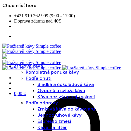
Chcem ísť hore
Skip
+421 919 262 999 (9:00 - 17:00)
to
Doprava zdarma nad 40€
content
Zrnková káva
Kompletná ponuka kávy
Podľa chuti
Sladká a čokoládová káva
Ovocná a svieža káva
0,00
€
Káva bez výraznej kyslosti
Podľa prípravy
Zrnková káva do kávovaru
Jednodruhové kávy
Espresso zmesi
Káva na filter