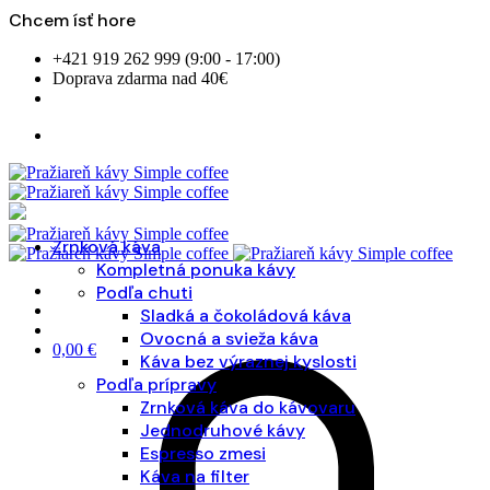
Chcem ísť hore
Skip
+421 919 262 999 (9:00 - 17:00)
to
Doprava zdarma nad 40€
content
Zrnková káva
Kompletná ponuka kávy
Podľa chuti
Sladká a čokoládová káva
Ovocná a svieža káva
0,00
€
Káva bez výraznej kyslosti
Podľa prípravy
Zrnková káva do kávovaru
Jednodruhové kávy
Espresso zmesi
Káva na filter