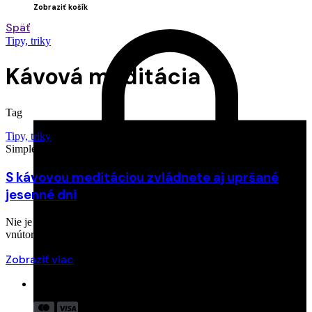
Zobraziť košík
Späť
Tipy, triky
Kávová meditácia
Tag
Tipy, triky
Simple coffee
25. apríla 2024
S kávovou meditáciou zvládnete aj upršané
jesenné dni
Nie je žiadnym tajomstvom, že nám meditácia pomáha nájsť
vnútorný pokoj či zlepšuje naše…
Zobraziť viac
Akceptujeme: