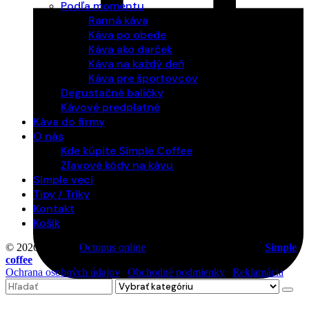
Podľa momentu
Ranná káva
Káva po obede
Káva ako darček
Káva na každý deň
Káva pre športovcov
Degustačné balíčky
Kávové predplatné
Káva do firmy
O nás
Kde kúpite Simple Coffee
Zľavové kódy na kávu
Simple veci
Tipy / Triky
Kontakt
Košík
© 2026 Vytvoril
Octopus online
. Všetky práva vyhradené |
Simple
coffee
Ochrana osobných údajov
|
Obchodné podmienky
|
Reklamácia
Search
0
for