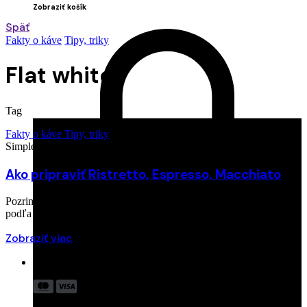
Zobraziť košík
Späť
Fakty o káve
Tipy, triky
Flat white
Tag
Fakty o káve
Tipy, triky
Simple coffee
17. októbra 2024
Ako pripraviť Ristretto, Espresso, Macchiato
Pozrime sa na to, ako sa pripravujú najznámejšie kávové nápoje
podľa talianskej kávovej kultúry….
Zobraziť viac
Akceptujeme: