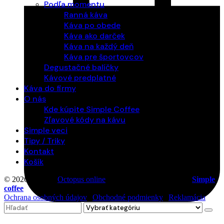
Podľa momentu
Ranná káva
Káva po obede
Káva ako darček
Káva na každý deň
Káva pre športovcov
Degustačné balíčky
Kávové predplatné
Káva do firmy
O nás
Kde kúpite Simple Coffee
Zľavové kódy na kávu
Simple veci
Tipy / Triky
Kontakt
Košík
© 2026 Vytvoril
Octopus online
. Všetky práva vyhradené |
Simple
coffee
Ochrana osobných údajov
|
Obchodné podmienky
|
Reklamácia
Search
0
for