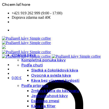
Chcem ísť hore
Skip
+421 919 262 999 (9:00 - 17:00)
to
Doprava zdarma nad 40€
content
Zrnková káva
Kompletná ponuka kávy
Podľa chuti
Sladká a čokoládová káva
Ovocná a svieža káva
0,00
€
Káva bez výraznej kyslosti
Podľa prípravy
Zrnková káva do kávovaru
Jednodruhové kávy
Espresso zmesi
Káva na filter