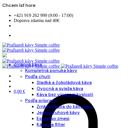
Chcem ísť hore
Skip
+421 919 262 999 (9:00 - 17:00)
to
Doprava zdarma nad 40€
content
Zrnková káva
Kompletná ponuka kávy
Podľa chuti
Sladká a čokoládová káva
Ovocná a svieža káva
0,00
€
Káva bez výraznej kyslosti
Podľa prípravy
Zrnková káva do kávovaru
Jednodruhové kávy
Espresso zmesi
Káva na filter