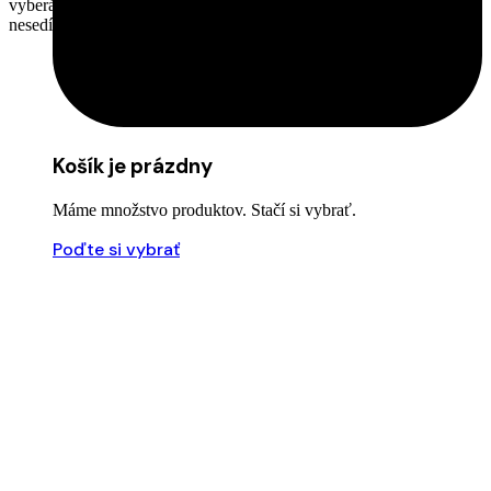
vyberáte sami, takže v balíčku nemusí skončiť chuť, ktorá vám
nesedí.
Košík je prázdny
Máme množstvo produktov. Stačí si vybrať.
Poďte si vybrať