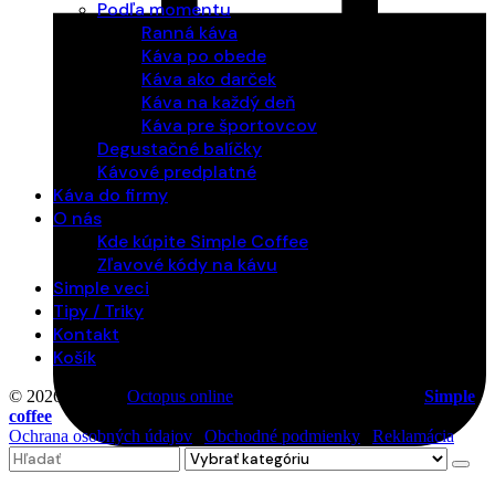
Podľa momentu
Ranná káva
Káva po obede
Káva ako darček
Káva na každý deň
Káva pre športovcov
Degustačné balíčky
Kávové predplatné
Káva do firmy
O nás
Kde kúpite Simple Coffee
Zľavové kódy na kávu
Simple veci
Tipy / Triky
Kontakt
Košík
© 2026 Vytvoril
Octopus online
. Všetky práva vyhradené |
Simple
coffee
Ochrana osobných údajov
|
Obchodné podmienky
|
Reklamácia
Search
0
for