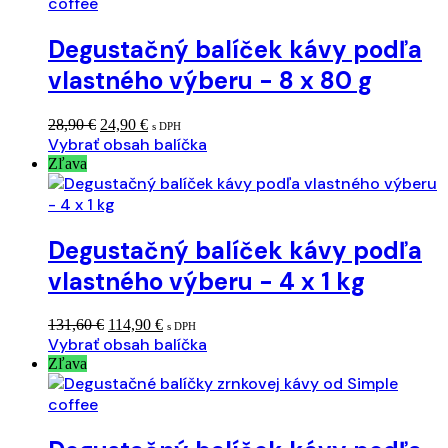
Degustačný balíček kávy podľa
vlastného výberu - 8 x 80 g
Pôvodná
Aktuálna
28,90
€
24,90
€
s DPH
cena
cena
Vybrať obsah balíčka
bola:
je:
Zľava
28,90 €.
24,90 €.
Degustačný balíček kávy podľa
vlastného výberu - 4 x 1 kg
Pôvodná
Aktuálna
131,60
€
114,90
€
s DPH
cena
cena
Vybrať obsah balíčka
bola:
je:
Zľava
131,60 €.
114,90 €.