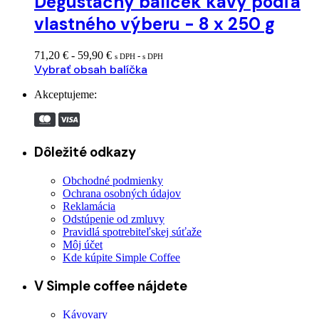
Degustačný balíček kávy podľa
vlastného výberu - 8 x 250 g
71,20
€
-
59,90
€
-
s DPH
s DPH
Vybrať obsah balíčka
Akceptujeme:
Dôležité odkazy
Obchodné podmienky
Ochrana osobných údajov
Reklamácia
Odstúpenie od zmluvy
Pravidlá spotrebiteľskej súťaže
Môj účet
Kde kúpite Simple Coffee
V Simple coffee nájdete
Kávovary