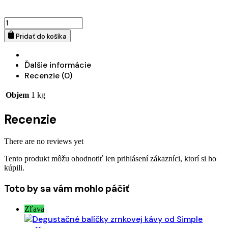
množstvo
Degustačný
Pridať do košíka
balíček
kávy
podľa
Ďalšie informácie
vlastného
Recenzie (0)
výberu
-
4
Objem
1 kg
x
250
Recenzie
g
There are no reviews yet
Tento produkt môžu ohodnotiť len prihlásení zákazníci, ktorí si ho
kúpili.
Toto by sa vám mohlo páčiť
Zľava