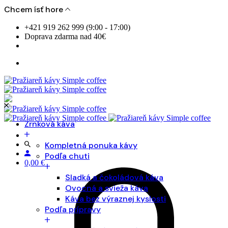
Chcem ísť hore
Skip
+421 919 262 999 (9:00 - 17:00)
to
Doprava zdarma nad 40€
content
Zrnková káva
Kompletná ponuka kávy
Podľa chuti
0,00
€
Sladká a čokoládová káva
Ovocná a svieža káva
Káva bez výraznej kyslosti
Podľa prípravy