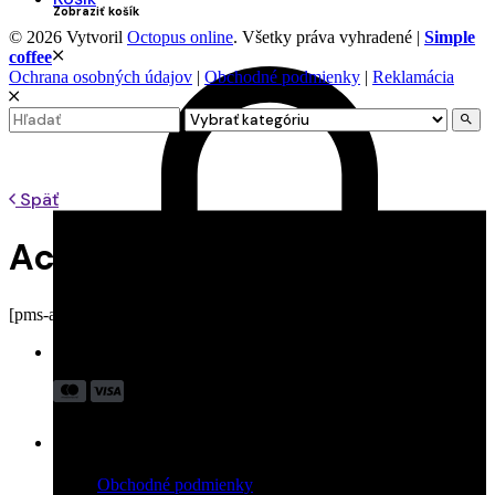
Zobraziť košík
© 2026 Vytvoril
Octopus online
. Všetky práva vyhradené |
Simple
coffee
Ochrana osobných údajov
|
Obchodné podmienky
|
Reklamácia
Search
for
Späť
Account
[pms-account]
Akceptujeme:
Dôležité odkazy
Obchodné podmienky