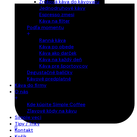
Zrnková káva do kávovaru
Jednodruhové kávy
Espresso zmesi
Káva na filter
Podľa momentu
Ranná káva
Káva po obede
Káva ako darček
Káva na každý deň
Káva pre športovcov
Degustačné balíčky
Kávové predplatné
Káva do firmy
O nás
Kde kúpite Simple Coffee
Zľavové kódy na kávu
Simple veci
Tipy / Triky
0
Kontakt
Košík