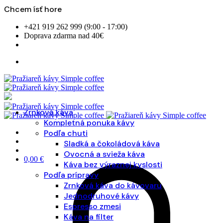
Chcem ísť hore
Skip
+421 919 262 999 (9:00 - 17:00)
to
Doprava zdarma nad 40€
content
Zrnková káva
Kompletná ponuka kávy
Podľa chuti
Sladká a čokoládová káva
Ovocná a svieža káva
0,00
€
Káva bez výraznej kyslosti
Podľa prípravy
Zrnková káva do kávovaru
Jednodruhové kávy
Espresso zmesi
Káva na filter