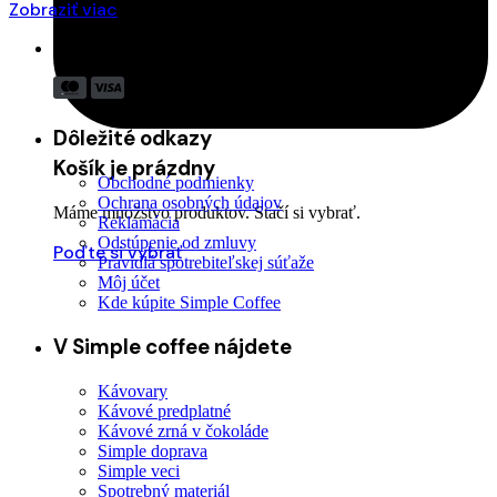
Zobraziť viac
Akceptujeme:
Dôležité odkazy
Košík je prázdny
Obchodné podmienky
Ochrana osobných údajov
Máme množstvo produktov. Stačí si vybrať.
Reklamácia
Odstúpenie od zmluvy
Poďte si vybrať
Pravidlá spotrebiteľskej súťaže
Môj účet
Kde kúpite Simple Coffee
V Simple coffee nájdete
Kávovary
Kávové predplatné
Kávové zrná v čokoláde
Simple doprava
Simple veci
Spotrebný materiál