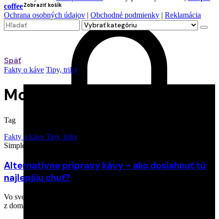
Zobraziť košík
coffee
Ochrana osobných údajov
|
Obchodné podmienky
|
Reklamácia
Search
for
Späť
Fakty o káve
Tipy, triky
Moka express
Tag
Fakty o káve
Tipy, triky
Simple coffee
1. augusta 2024
Alternatívne prípravy kávy – ako dosiahnuť tú
najlepšiu chuť?
Vo svete sa najčastejšie pripravuje káva metódami, ktoré poznáme
z domácností či kaviarní aj my….