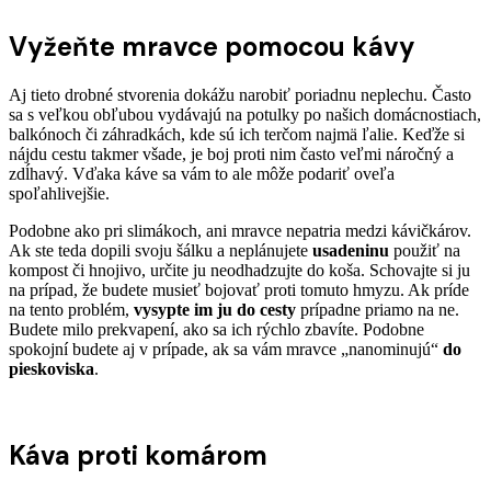
Vyžeňte mravce pomocou kávy
Aj tieto drobné stvorenia dokážu narobiť poriadnu neplechu. Často
sa s veľkou obľubou vydávajú na potulky po našich domácnostiach,
balkónoch či záhradkách, kde sú ich terčom najmä ľalie. Keďže si
nájdu cestu takmer všade, je boj proti nim často veľmi náročný a
zdĺhavý. Vďaka káve sa vám to ale môže podariť oveľa
spoľahlivejšie.
Podobne ako pri slimákoch, ani mravce nepatria medzi kávičkárov.
Ak ste teda dopili svoju šálku a neplánujete
usadeninu
použiť na
kompost či hnojivo, určite ju neodhadzujte do koša. Schovajte si ju
na prípad, že budete musieť bojovať proti tomuto hmyzu. Ak príde
na tento problém,
vysypte im ju do cesty
prípadne priamo na ne.
Budete milo prekvapení, ako sa ich rýchlo zbavíte. Podobne
spokojní budete aj v prípade, ak sa vám mravce „nanominujú“
do
pieskoviska
.
Káva proti komárom