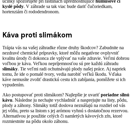
účinky spozorujete pri rastlinách uprednostňujúce
humusové či
kyslé pôdy
. V záhrade sa tak viac bude dariť čučoriedkam,
hortenziám či rododendronom.
Káva proti slimákom
Trápia vás na vašej záhradke rôzne druhy škodcov? Zabudnite na
nezdravé chemické prípravky, ktoré môžu negatívne ovplyvniť
kvalitu úrody či dokonca zle vplývať na vaše zdravie. Veľmi dobrou
voľbou je káva. Veľkou nepríjemnosťou sú pre každú záhradu
slimáky
. Tie veľmi radi ochutnávajú plody našej práce. Aj napriek
tomu, že ide o pomalé tvory, vedia narobiť veľkú škodu. Vďaka
káve nemusíte zvoliť drastickú cestu ich zabíjania, pomôžete si ich
vypudením.
Ako postupovať proti slimákom? Najlepšie je uvariť
poriadne silnú
kávu
. Následne ju nechajte vychladnúť a nasprejujte na listy, pôdu,
plody a záhony. Slimáky totiž doslova neznášajú na rozdiel od vás
jej vôňu, preto sa listom s jej arómou vyhnú s dostatočnou rezervou.
Alternatívou je použitie celých či namletých kávových zŕn, ktoré
rozmiestnite na pôdu okolo záhonu.