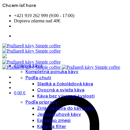
Chcem ísť hore
Skip
+421 919 262 999 (9:00 - 17:00)
to
Doprava zdarma nad 40€
content
Zrnková káva
Kompletná ponuka kávy
Podľa chuti
Sladká a čokoládová káva
Ovocná a svieža káva
0,00
€
Káva bez výraznej kyslosti
Podľa prípravy
Zrnková káva do kávovaru
Jednodruhové kávy
Espresso zmesi
Káva na filter