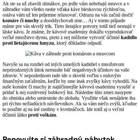
Ak ste sa už zbavili slimákov, po jedle vám nebehajú mravce a v
záhradke vám všetko rastie vďaka káve bleskovou rýchlosťou,
ostáva vám už len príjemne relaxovať. Odrazu na vás začnú útočiť
komáre či muchy
a dooddychovali sme… Aj v tomto prípade
máme pre vás skvelý trik. Tieto lietajúce potvory totiž tiež nemajú v
láske kávu. Je známe, že kávové usadeniny dokážu vyprodukovať
veľké množstvo dymu, preto z nej môžeme vytvoriť účinné
kadidlo
proti lietajúcemu hmyzu
, ktorý dôkladne odpudí.
Navyše sa na rozdiel od iných umelých kadidiel s množstvom
neprirodzených látok nemusíte báť negatívnych účinkov na vaše
zdravie. V neposlednom rade ide o skvelú voľbu s nulovým
finančným zaťažením, keďže by sme inak zvyšky kávy vyhodili. Na
naše komáre či muchy je najúčinnejšie kávovú usadeninu vysušiť a
pridať k nej rozdrvený bobkový list. Následne túto zmes nasypete
do ohniska alebo umiestnite do alobalu. Využitie však nenájdete iba
pri týchto nežiadúcich návštevníkov. Ak sa vám niečo zvýši, kľudne
to použite aj na iné rastliny v kvetináčoch. Ide totiž aj o veľmi
účinnú látku
proti voškám
.
Renovujte si záhradný nábytok