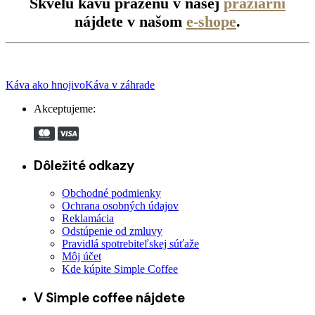
Skvelú kávu praženú v našej
pražiarni
nájdete v našom
e-shope
.
Káva ako hnojivo
Káva v záhrade
Akceptujeme:
Dôležité odkazy
Obchodné podmienky
Ochrana osobných údajov
Reklamácia
Odstúpenie od zmluvy
Pravidlá spotrebiteľskej súťaže
Môj účet
Kde kúpite Simple Coffee
V Simple coffee nájdete