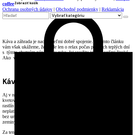
Zobraziť košík
coffee
Ochrana osobných údajov
|
Obchodné podmienky
|
Reklamácia
Search
for
Káva a záhrada je naozaj veľmi dobré spojenie. V tomto článku
vám však ukážeme, že nejde len o relax počas pekných teplých dní
s týmto chutným nápojom v ruke. Jej využite je totiž veľmi široké.
Ako vám teda dokáže pomôcť?
Káva do kvetov
Aj v našich končinách začínajú využívať ľudia kávu pri ochrane
kvetov. Je totiž ideálnym nástrojom na dosiahnutie kvalitnej výživy
rastlín v záhrade či domácnosti. Treba si však uvedomiť, že to
neplatí pre všetky jej druhy. Malo by ísť o čistú
kávovú usadeninu
bez umelých sladidiel či stôp cukru. Stačí ju jednoducho pridať do
zeminy a môžete očakávať zázraky.
Za tento trik sa vám poďakujú najmä rastliny, ktoré vyžadujú