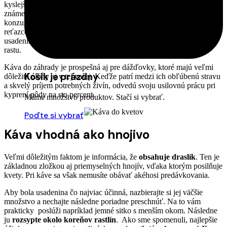
kyslejšiu pôdu. Podľa štúdií na ňu najlepšie reagovali napríklad nám
známe
begónie, magnólie či azalky
. Patríte medzi častých
konzumentov mrkvy a nejde vám po chuti tá z veľkých obchodných
reťazcov? Vypestujte si zdravú, krásnu a bez škodcov primiešaním
usadením k jej semienkam a už čoskoro spozorujete zlepšenie jej
rastu.
Káva do záhrady je prospešná aj pre dážďovky, ktoré majú veľmi
Košík je prázdny
dôležité úlohy aj v tej vašej. Keďže patrí medzi ich obľúbenú stravu
a skvelý príjem potrebných živín, odvedú svoju usilovnú prácu pri
kyprení pôdy na sto percent.
Máme množstvo produktov. Stačí si vybrať.
Poďte si vybrať
Káva vhodná ako hnojivo
Veľmi dôležitým faktom je informácia, že
obsahuje draslík
. Ten je
základnou zložkou aj priemyselných hnojív, vďaka ktorým posilňuje
kvety. Pri káve sa však nemusíte obávať akéhosi predávkovania.
Aby bola usadenina čo najviac účinná, nazbierajte si jej väčšie
množstvo a nechajte následne poriadne preschnúť. Na to vám
prakticky poslúži napríklad jemné sitko s menším okom. Následne
ju
rozsypte okolo koreňov rastlín
. Ako sme spomenuli, najlepšie