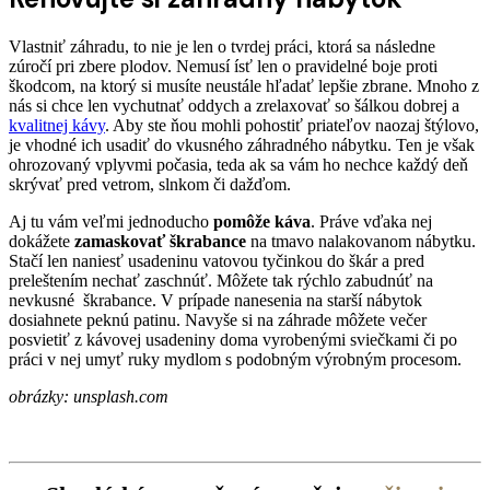
Vlastniť záhradu, to nie je len o tvrdej práci, ktorá sa následne
zúročí pri zbere plodov. Nemusí ísť len o pravidelné boje proti
škodcom, na ktorý si musíte neustále hľadať lepšie zbrane. Mnoho z
nás si chce len vychutnať oddych a zrelaxovať so šálkou dobrej a
kvalitnej kávy
. Aby ste ňou mohli pohostiť priateľov naozaj štýlovo,
je vhodné ich usadiť do vkusného záhradného nábytku. Ten je však
ohrozovaný vplyvmi počasia, teda ak sa vám ho nechce každý deň
skrývať pred vetrom, slnkom či dažďom.
Aj tu vám veľmi jednoducho
pomôže káva
. Práve vďaka nej
dokážete
zamaskovať škrabance
na tmavo nalakovanom nábytku.
Stačí len naniesť usadeninu vatovou tyčinkou do škár a pred
preleštením nechať zaschnúť. Môžete tak rýchlo zabudnúť na
nevkusné škrabance. V prípade nanesenia na starší nábytok
dosiahnete peknú patinu. Navyše si na záhrade môžete večer
posvietiť z kávovej usadeniny doma vyrobenými sviečkami či po
práci v nej umyť ruky mydlom s podobným výrobným procesom.
obrázky: unsplash.com